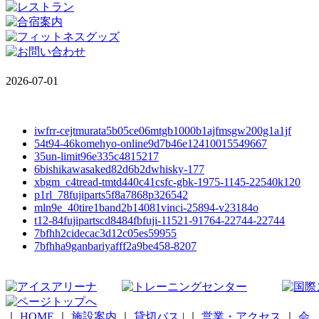
2026-07-01
iwfrr-cejtmurata5b05ce06mtgb1000b1ajfmsgw200g1a1jf
54t94-46komehyo-online9d7b46e12410015549667
35un-limit96e335c4815217
6bishikawasaked82d6b2dwhisky-177
xbgm_c4tread-tmtd440c41csfc-gbk-1975-1145-22540k120
p1rl_78fujiparts5f8a7868p326542
mln9e_40tire1band2b14081vinci-25894-v23184o
t12-84fujipartscd8484fbfuji-11521-91764-22744-22744
7bfhh2cidecac3d12c05es59955
7bfhha9ganbariyafff2a9be458-8207
｜
HOME
｜
施設案内
｜
貸切バス
|
｜
営業・アクセス
｜
会