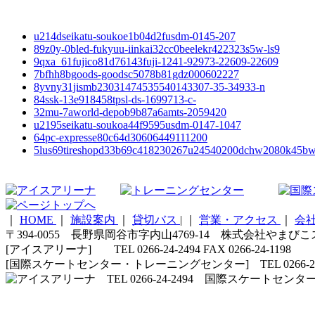
u214dseikatu-soukoe1b04d2fusdm-0145-207
89z0y-0bled-fukyuu-iinkai32cc0beelekr422323s5w-ls9
9qxa_61fujico81d76143fuji-1241-92973-22609-22609
7bfhh8bgoods-goodsc5078b81gdz000602227
8yvny31jismb23031474535540143307-35-34933-n
84ssk-13e918458tpsl-ds-1699713-c-
32mu-7aworld-depob9b87a6amts-2059420
u2195seikatu-soukoa44f9595usdm-0147-1047
64pc-expresse80c64d30606449111200
5lus69tireshopd33b69c418230267u24540200dchw2080k45bw
｜
HOME
｜
施設案内
｜
貸切バス
|
｜
営業・アクセス
｜
会
〒394-0055 長野県岡谷市字内山4769-14 株式会社やまび
[アイスアリーナ] TEL 0266-24-2494 FAX 0266-24-1198
[国際スケートセンター・トレーニングセンター] TEL 0266-24-5210