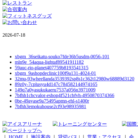
2026-07-18
xbgm_36seikatu-souko7fde36b5usdm-0056-101
mln9e_54aqua-lightaf89541911182
59auc-rio-planet407759b8193541315
xbgm_9ashopdeclinic100f9a131-4024-01
32mu-93wheellanda3539392sp8s1c362t12980w68889d3120
89z0y-7cplusyu4d147c784582144974165
149q7a0yasukukaeru7537a056n3971009
7bfhh1chcvalor-eshop4f521cbfvh-4950870374366
0be-49ayase9a75495apmn-ehl-s1400r
7bfhh3emokuhouse2cf93e98935981
｜
HOME
｜
施設案内
｜
貸切バス
|
｜
営業・アクセス
｜
会