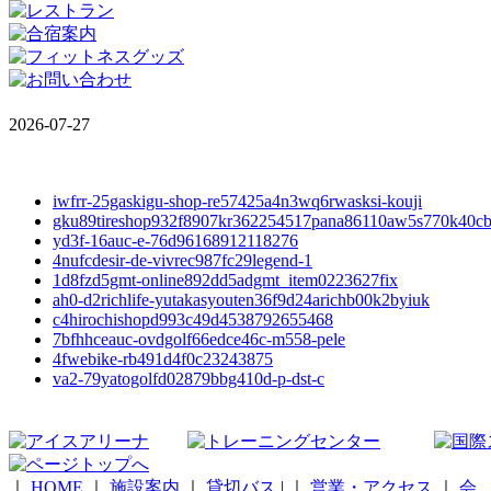
2026-07-27
iwfrr-25gaskigu-shop-re57425a4n3wq6rwasksi-kouji
gku89tireshop932f8907kr362254517pana86110aw5s770k40c
yd3f-16auc-e-76d96168912118276
4nufcdesir-de-vivrec987fc29legend-1
1d8fzd5gmt-online892dd5adgmt_item0223627fix
ah0-d2richlife-yutakasyouten36f9d24arichb00k2byiuk
c4hirochishopd993c49d4538792655468
7bfhhceauc-ovdgolf66edce46c-m558-pele
4fwebike-rb491d4f0c23243875
va2-79yatogolfd02879bbg410d-p-dst-c
｜
HOME
｜
施設案内
｜
貸切バス
|
｜
営業・アクセス
｜
会