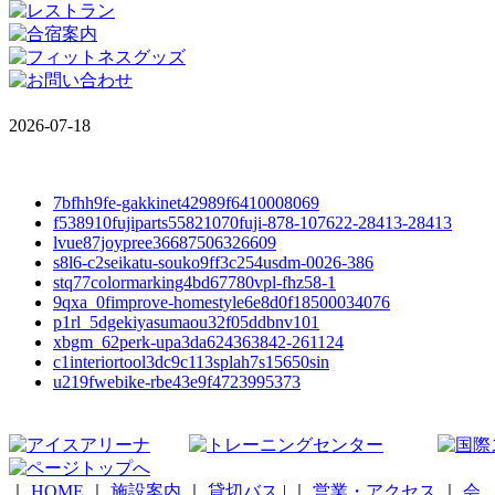
2026-07-18
7bfhh9fe-gakkinet42989f6410008069
f538910fujiparts55821070fuji-878-107622-28413-28413
lvue87joypree36687506326609
s8l6-c2seikatu-souko9ff3c254usdm-0026-386
stq77colormarking4bd67780vpl-fhz58-1
9qxa_0fimprove-homestyle6e8d0f18500034076
p1rl_5dgekiyasumaou32f05ddbnv101
xbgm_62perk-upa3da624363842-261124
c1interiortool3dc9c113splah7s15650sin
u219fwebike-rbe43e9f4723995373
｜
HOME
｜
施設案内
｜
貸切バス
|
｜
営業・アクセス
｜
会