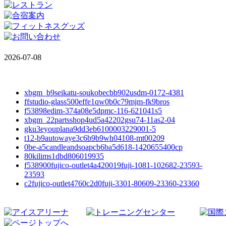
2026-07-08
xbgm_b9seikatu-soukobecbb902usdm-0172-4381
ffstudio-glass500effe1qw0b0c79mjm-fk9bros
f53898edim-374a08e5dpmc-116-621041s5
xbgm_22partsshop4ud5a42202gsu74-11as2-04
gku3eyouplana9dd3eb6100003229001-5
t12-b9autowaye3c6b9b9wh04108-mt00209
0be-a5candleandsoapcb6ba5d618-1420655400cp
80kilims1dbd806019935
f538900fujico-outlet4a420019fuji-1081-102682-23593-
23593
c2fujico-outlet4760c2d0fuji-3301-80609-23360-23360