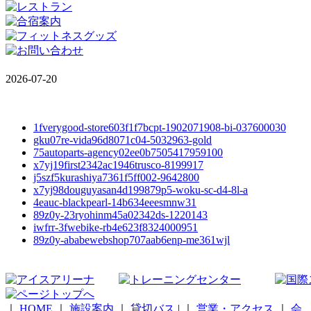
2026-07-20
1fverygood-store603f1f7bcpt-1902071908-bi-037600030
gku07re-vida96d8071c04-5032963-gold
75autoparts-agency02ee0b7505417959100
x7yj19first2342ac1946trusco-8199917
j5szf5kurashiya7361f5ff002-9642800
x7yj98douguyasan4d199879p5-woku-sc-d4-8l-a
4eauc-blackpearl-14b634eeesmnw31
89z0y-23ryohinm45a02342ds-1220143
iwfrr-3fwebike-rb4e623f8324000951
89z0y-ababewebshop707aab6enp-me361wjl
｜
HOME
｜
施設案内
｜
貸切バス
|
｜
営業・アクセス
｜
会