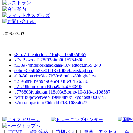
2026-07-03
s8l6-71theaterfc5a7164ya1004024965
x7yjf9e-zoaf178f928itm0015754608
f538974interiorkataokaaa4374edtoct2h55-240
e0tire3104f683e01f13510069-leosk-pbmc
ah0-30interior3icc7b30c8multa-80highchest
u21e6tire1ban9496e6c4lafilw04-26386
u21a9thunekamid96ba9afi-4700896
y776803jyukukan118e03e5tomo-10-318-d-108587
iwfrr-b0powerweb-19e808b0c1kyohost0000778
32mu-cbpasteru70ddcbbf18-16884627
｜
HOME
｜
施設案内
｜
貸切バス
|
｜
営業・アクセス
｜
会