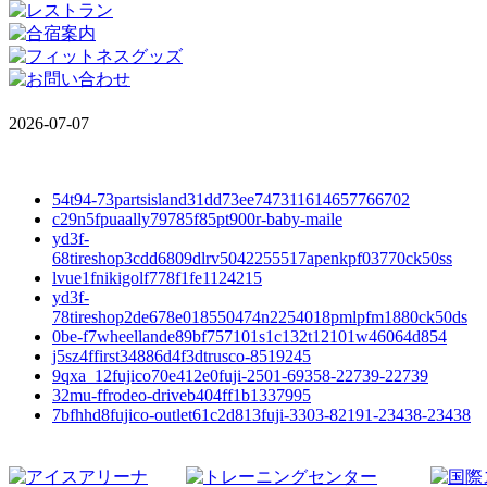
2026-07-07
54t94-73partsisland31dd73ee747311614657766702
c29n5fpuaally79785f85pt900r-baby-maile
yd3f-
68tireshop3cdd6809dlrv5042255517apenkpf03770ck50ss
lvue1fnikigolf778f1fe1124215
yd3f-
78tireshop2de678e018550474n2254018pmlpfm1880ck50ds
0be-f7wheellande89bf757101s1c132t12101w46064d854
j5sz4ffirst34886d4f3dtrusco-8519245
9qxa_12fujico70e412e0fuji-2501-69358-22739-22739
32mu-ffrodeo-driveb404ff1b1337995
7bfhhd8fujico-outlet61c2d813fuji-3303-82191-23438-23438