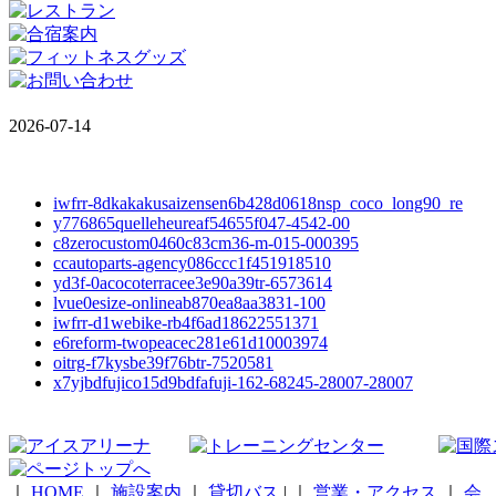
2026-07-14
iwfrr-8dkakakusaizensen6b428d0618nsp_coco_long90_re
y776865quelleheureaf54655f047-4542-00
c8zerocustom0460c83cm36-m-015-000395
ccautoparts-agency086ccc1f451918510
yd3f-0acocoterracee3e90a39tr-6573614
lvue0esize-onlineab870ea8aa3831-100
iwfrr-d1webike-rb4f6ad18622551371
e6reform-twopeacec281e61d10003974
oitrg-f7kysbe39f76btr-7520581
x7yjbdfujico15d9bdfafuji-162-68245-28007-28007
｜
HOME
｜
施設案内
｜
貸切バス
|
｜
営業・アクセス
｜
会