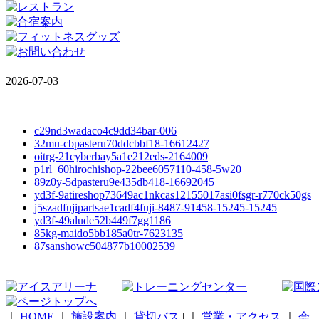
2026-07-03
c29nd3wadaco4c9dd34bar-006
32mu-cbpasteru70ddcbbf18-16612427
oitrg-21cyberbay5a1e212eds-2164009
p1rl_60hirochishop-22bee6057110-458-5w20
89z0y-5dpasteru9e435db418-16692045
yd3f-9atireshop73649ac1nkcas12155017asi0fsgr-r770ck50gs
j5szadfujipartsae1cadf4fuji-8487-91458-15245-15245
yd3f-49alude52b449f7gg1186
85kg-maido5bb185a0tr-7623135
87sanshowc504877b10002539
｜
HOME
｜
施設案内
｜
貸切バス
|
｜
営業・アクセス
｜
会