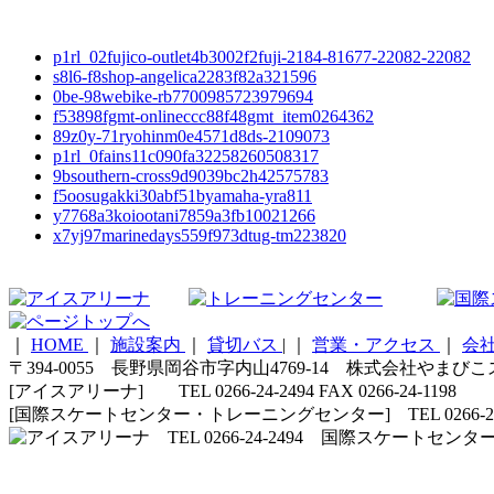
p1rl_02fujico-outlet4b3002f2fuji-2184-81677-22082-22082
s8l6-f8shop-angelica2283f82a321596
0be-98webike-rb7700985723979694
f53898fgmt-onlineccc88f48gmt_item0264362
89z0y-71ryohinm0e4571d8ds-2109073
p1rl_0fains11c090fa32258260508317
9bsouthern-cross9d9039bc2h42575783
f5oosugakki30abf51byamaha-yra811
y7768a3koiootani7859a3fb10021266
x7yj97marinedays559f973dtug-tm223820
｜
HOME
｜
施設案内
｜
貸切バス
|
｜
営業・アクセス
｜
会
〒394-0055 長野県岡谷市字内山4769-14 株式会社やまび
[アイスアリーナ] TEL 0266-24-2494 FAX 0266-24-1198
[国際スケートセンター・トレーニングセンター] TEL 0266-24-5210