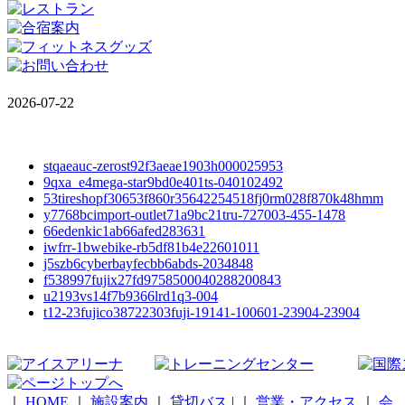
2026-07-22
stqaeauc-zerost92f3aeae1903h000025953
9qxa_e4mega-star9bd0e401ts-040102492
53tireshopf30653f860r35642254518fj0rm028f870k48hmm
y7768bcimport-outlet71a9bc21tru-727003-455-1478
66edenkic1ab66afed283631
iwfrr-1bwebike-rb5df81b4e22601011
j5szb6cyberbayfecbb6abds-2034848
f538997fujix27fd9758500040288200843
u2193vs14f7b9366lrd1q3-004
t12-23fujico38722303fuji-19141-100601-23904-23904
｜
HOME
｜
施設案内
｜
貸切バス
|
｜
営業・アクセス
｜
会