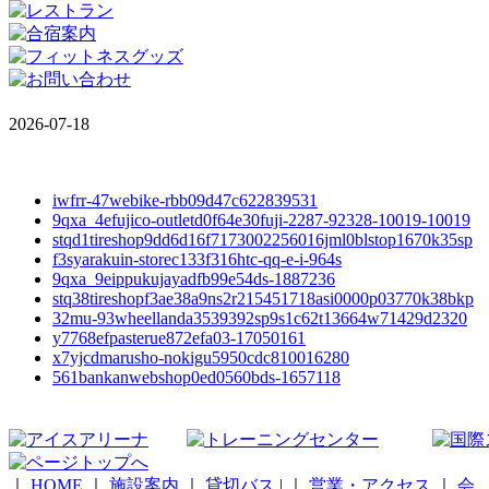
2026-07-18
iwfrr-47webike-rbb09d47c622839531
9qxa_4efujico-outletd0f64e30fuji-2287-92328-10019-10019
stqd1tireshop9dd6d16f7173002256016jml0blstop1670k35sp
f3syarakuin-storec133f316htc-qq-e-i-964s
9qxa_9eippukujayadfb99e54ds-1887236
stq38tireshopf3ae38a9ns2r215451718asi0000p03770k38bkp
32mu-93wheellanda3539392sp9s1c62t13664w71429d2320
y7768efpasterue872efa03-17050161
x7yjcdmarusho-nokigu5950cdc810016280
561bankanwebshop0ed0560bds-1657118
｜
HOME
｜
施設案内
｜
貸切バス
|
｜
営業・アクセス
｜
会