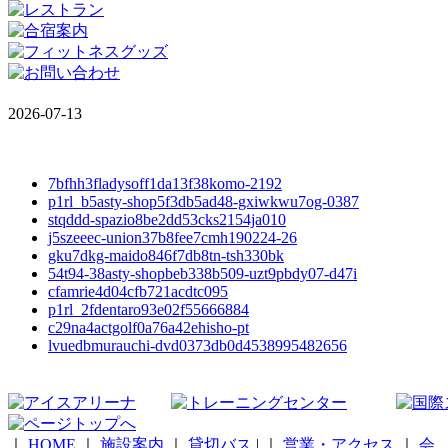
2026-07-13
7bfhh3fladysoff1da13f38komo-2192
p1rl_b5asty-shop5f3db5ad48-gxiwkwu7og-0387
stqddd-spazio8be2dd53cks2154ja010
j5szeeec-union37b8fee7cmh190224-26
gku7dkg-maido846f7db8tn-tsh330bk
54t94-38asty-shopbeb338b509-uzt9pbdy07-d47i
cfamrie4d04cfb721acdtc095
p1rl_2fdentaro93e02f55666884
c29na4actgolf0a76a42ehisho-pt
lvuedbmurauchi-dvd0373db0d4538995482656
｜
HOME
｜
施設案内
｜
貸切バス
|
｜
営業・アクセス
｜
会