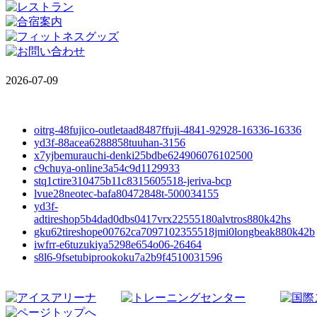
2026-07-09
oitrg-48fujico-outletaad8487ffuji-4841-92928-16336-16336
yd3f-88acea6288858tuuhan-3156
x7yjbemurauchi-denki25bdbe624906076102500
c9chuya-online3a54c9d1129933
stq1ctire310475b11c8315605518-jeriva-bcp
lvue28neotec-bafa80472848t-500034155
yd3f-
adtireshop5b4dad0dbs0417vrx22555180alvtros880k42hs
gku62tireshope00762ca7097102355518jmi0longbeak880k42b
iwfrr-e6tuzukiya5298e654o06-26464
s8l6-9fsetubiprookoku7a2b9f4510031596