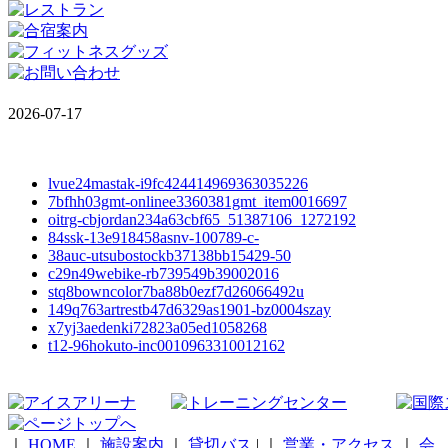
2026-07-17
lvue24mastak-i9fc424414969363035226
7bfhh03gmt-onlinee3360381gmt_item0016697
oitrg-cbjordan234a63cbf65_51387106_1272192
84ssk-13e918458asnv-100789-c-
38auc-utsubostockb37138bb15429-50
c29n49webike-rb739549b39002016
stq8bowncolor7ba88b0ezf7d26066492u
149q763artrestb47d6329as1901-bz0004szay
x7yj3aedenki72823a05ed1058268
t12-96hokuto-inc0010963310012162
｜
HOME
｜
施設案内
｜
貸切バス
|
｜
営業・アクセス
｜
会