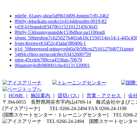
mln9e_61asty-shop5df961fd09-fntgtm7cf0-24b2
89z0y-44seikatu-souko1e4144deusdm-0019-82
yd3f-b1brandoff3470b1152101214563645
89z0y-53douguyasand4e153bdhor-pa1100radi
xbgm_50tireshop7c6250276401nh10c1556514sv14-1-445c45
lvuec4rootweb3452c43alar380406-1
p1rl_5fthreegood-mitsuyoshi0a5b5f8css2516127940731umot
54t94-c0ioo-nerucodc8ec03432600759
oitrg-45celeb789cca4558ap-70679
00autostyledb980001cho41131320001
｜
HOME
｜
施設案内
｜
貸切バス
|
｜
営業・アクセス
｜
会
〒394-0055 長野県岡谷市字内山4769-14 株式会社やまび
[アイスアリーナ] TEL 0266-24-2494 FAX 0266-24-1198
[国際スケートセンター・トレーニングセンター] TEL 0266-24-5210