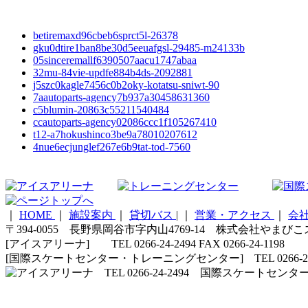
betiremaxd96cbeb6sprct5l-26378
gku0dtire1ban8be30d5eeuafgsl-29485-m24133b
05sinceremallf6390507aacu1747abaa
32mu-84vie-updfe884b4ds-2092881
j5szc0kagle7456c0b2oky-kotatsu-sniwt-90
7aautoparts-agency7b937a30458631360
c5blumin-20863c55211540484
ccautoparts-agency02086ccc1f105267410
t12-a7hokushinco3be9a78010207612
4nue6ecjunglef267e6b9tat-tod-7560
｜
HOME
｜
施設案内
｜
貸切バス
|
｜
営業・アクセス
｜
会
〒394-0055 長野県岡谷市字内山4769-14 株式会社やまび
[アイスアリーナ] TEL 0266-24-2494 FAX 0266-24-1198
[国際スケートセンター・トレーニングセンター] TEL 0266-24-5210