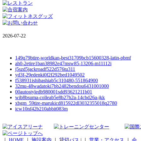
2026-07-22
149q79btire-worldkan-best31709bcb15600328-latin-pbmf
ah0-2etire1ban38982e47msw85-13206-m11112i
j5szd5jackroadf522d576tu311
yd3f-29edenki0f2f292bed1049502
f538931ishibashiab5c310480-551864900
32mu-48wadatoki7bb2482bendou6431001000
00autostyledb980001sdd93621211b01
wib8bsuma-colleab5e8b27h2a-14cbd26a-jkk
xbgm_59tire-marukicd815922dl3032355018q2780
icw10nf42b210abbit083m
｜
HOME
｜
施設案内
｜
貸切バス
|
｜
営業・アクセス
｜
会