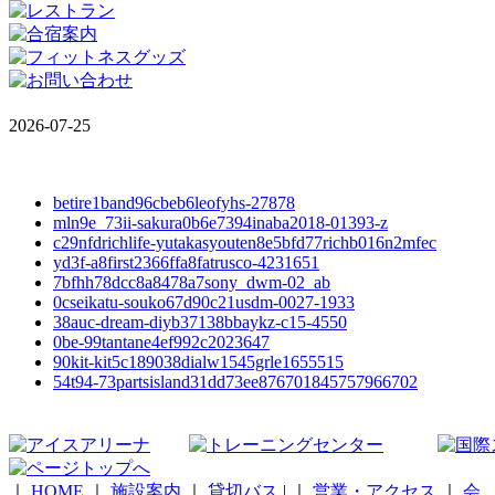
2026-07-25
betire1band96cbeb6leofyhs-27878
mln9e_73ii-sakura0b6e7394inaba2018-01393-z
c29nfdrichlife-yutakasyouten8e5bfd77richb016n2mfec
yd3f-a8first2366ffa8fatrusco-4231651
7bfhh78dcc8a8478a7sony_dwm-02_ab
0cseikatu-souko67d90c21usdm-0027-1933
38auc-dream-diyb37138bbaykz-c15-4550
0be-99tantane4ef992c2023647
90kit-kit5c189038dialw1545grle1655515
54t94-73partsisland31dd73ee876701845757966702
｜
HOME
｜
施設案内
｜
貸切バス
|
｜
営業・アクセス
｜
会