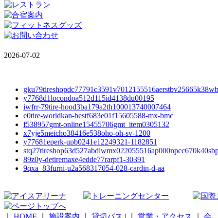
2026-07-02
gku79tireshopdc77791c3591v7012155516aerstbv25665k38w
y7768d1locondoa512d115id4138du00195
iwfrr-79tire-hood3ba179a2th100013740007464
e0tire-worldkan-bestf683e01f15605588-mx-bmc
f538957gmt-online15455706gmt_item0305132
x7yje5meicho38416e538oho-oh-sv-1200
y77681eperk-upb0241e12249321-1182851
stq27tireshop63d527abdlwmx022055516ap000npcc670k40sb
89z0y-detiremaxe4edde77rarpf1-30391
9qxa_83furni-u2a568317054-028-cardin-d-aa
｜
HOME
｜
施設案内
｜
貸切バス
|
｜
営業・アクセス
｜
会