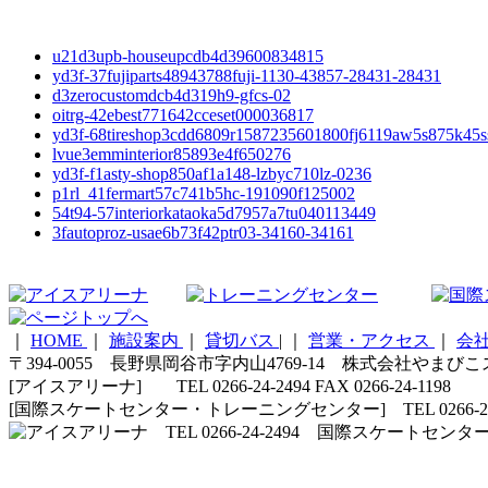
u21d3upb-houseupcdb4d39600834815
yd3f-37fujiparts48943788fuji-1130-43857-28431-28431
d3zerocustomdcb4d319h9-gfcs-02
oitrg-42ebest771642cceset000036817
yd3f-68tireshop3cdd6809r1587235601800fj6119aw5s875k45s
lvue3emminterior85893e4f650276
yd3f-f1asty-shop850af1a148-lzbyc710lz-0236
p1rl_41fermart57c741b5hc-191090f125002
54t94-57interiorkataoka5d7957a7tu040113449
3fautoproz-usae6b73f42ptr03-34160-34161
｜
HOME
｜
施設案内
｜
貸切バス
|
｜
営業・アクセス
｜
会
〒394-0055 長野県岡谷市字内山4769-14 株式会社やまび
[アイスアリーナ] TEL 0266-24-2494 FAX 0266-24-1198
[国際スケートセンター・トレーニングセンター] TEL 0266-24-5210