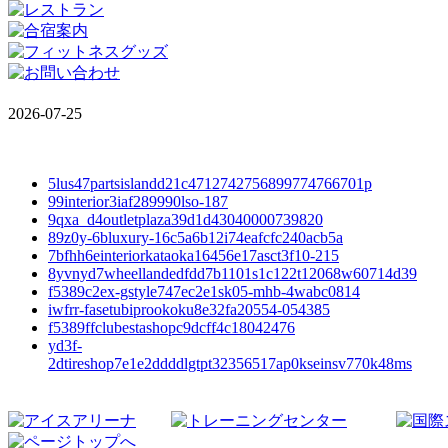
2026-07-25
5lus47partsislandd21c4712742756899774766701p
99interior3iaf289990lso-187
9qxa_d4outletplaza39d1d43040000739820
89z0y-6bluxury-16c5a6b12i74eafcfc240acb5a
7bfhh6einteriorkataoka16456e17asct3f10-215
8yvnyd7wheellandedfdd7b1101s1c122t12068w60714d39
f5389c2ex-gstyle747ec2e1sk05-mhb-4wabc0814
iwfrr-fasetubiprookoku8e32fa20554-054385
f5389ffclubestashopc9dcff4c18042476
yd3f-
2dtireshop7e1e2ddddlgtpt32356517ap0kseinsv770k48ms